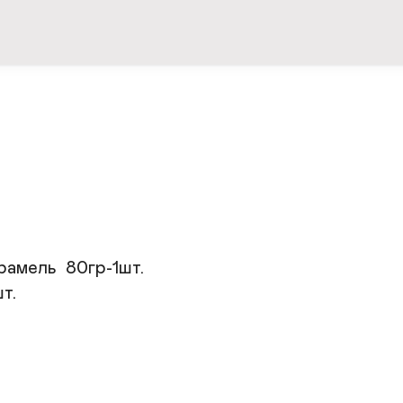
амель  80гр-1шт. 

. 
