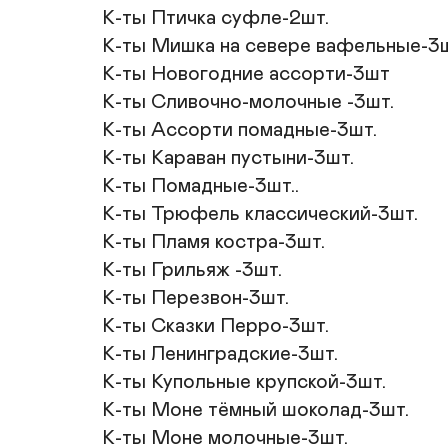
К-ты Птичка суфле-2шт.

К-ты Мишка на севере вафельные-3шт
К-ты Новогодние ассорти-3шт

К-ты Сливочно-молочные -3шт. 

К-ты Ассорти помадные-3шт. 

К-ты Караван пустыни-3шт. 

К-ты Помадные-3шт.. 

К-ты Трюфель классический-3шт.  

К-ты Пламя костра-3шт.

К-ты Грильяж -3шт.

К-ты Перезвон-3шт.

К-ты Сказки Перро-3шт.

К-ты Ленинградские-3шт.

К-ты Купольные крупской-3шт.

К-ты Моне тёмный шоколад-3шт.

К-ты Моне молочные-3шт.
