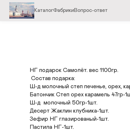
Каталог
Фабрики
Вопрос-ответ
НГ подарок Самолёт. вес 1100гр.

 Состав подарка: 

Ш-д молочный степ печенье, орех, кар
Батончик Степ орех карамель 47гр-1шт
Ш-д  молочный 50гр-1шт.  

Десерт Жаклин клубника-1шт.

Зефир НГ глазированый-1шт.

Пастила НГ-1шт.
