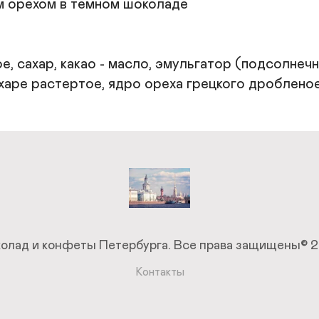
м орехом в тёмном шоколаде

 сахар, какао - масло, эмульгатор (подсолнечны
харе растертое, ядро ореха грецкого дробленое
олад и конфеты Петербурга.
Все права защищены© 
Контакты