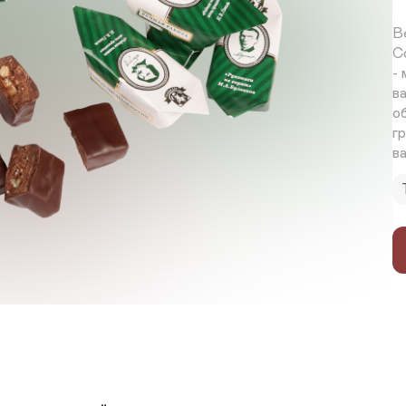
Ве
С
-
в
о
г
в