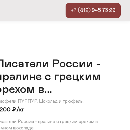
+7 (812) 945 73 29
Писатели России -
пралине с грецким
орехом в...
рюфели ПУРПУР. Шоколад и трюфель.
200
₽
/кг
исатели России - пралине с грецким орехом в 
ёмном шоколаде
