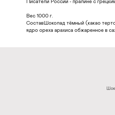
Писатели России - пралине с грецки
Вес 1000 г.

СоставШоколад тёмный (какао тертое,
ядро ореха арахиса обжаренное в са
Шок