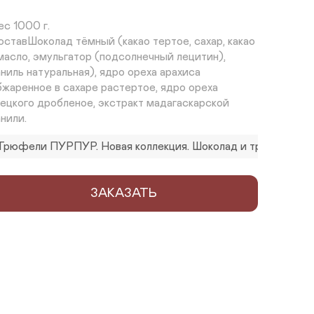
с 1000 г.

оставШоколад тёмный (какао тертое, сахар, какао 
 масло, эмульгатор (подсолнечный лецитин), 
аниль натуральная), ядро ореха арахиса 
бжаренное в сахаре растертое, ядро ореха 
рецкого дробленое, экстракт мадагаскарской 
анили.
Трюфели ПУРПУР. Новая коллекция. Шоколад и трюфель. К
ЗАКАЗАТЬ