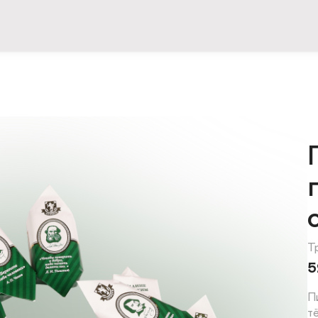
Т
5
П
т