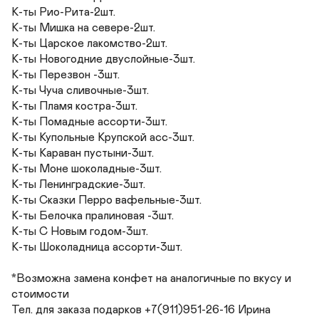
К-ты Рио-Рита-2шт.

К-ты Мишка на севере-2шт.

К-ты Царское лакомство-2шт.

К-ты Новогодние двуслойные-3шт. 

К-ты Перезвон -3шт.

К-ты Чуча сливочные-3шт. 

К-ты Пламя костра-3шт. 

К-ты Помадные ассорти-3шт. 

К-ты Купольные Крупской асс-3шт. 

К-ты Караван пустыни-3шт.

К-ты Моне шоколадные-3шт.

К-ты Ленинградские-3шт.  

К-ты Сказки Перро вафельные-3шт. 

К-ты Белочка пралиновая -3шт.

К-ты С Новым годом-3шт.

К-ты Шоколадница ассорти-3шт.

*Возможна замена конфет на аналогичные по вкусу и 
стоимости

Тел. для заказа подарков +7(911)951-26-16 Ирина