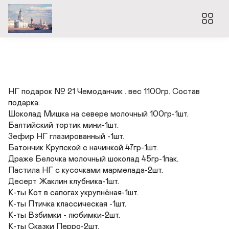
НГ подарок № 21 Чемоданчик . вес 1100гр. Состав 
подарка: 

Шоколад Мишка на севере молочный 100гр-1шт.

Балтийский тортик мини-1шт.

Зефир НГ глазированный -1шт.

Батончик Крупской с начинкой 47гр-1шт. 

Драже Белочка молочный шоколад 45гр-1пак.

Пастила НГ с кусочками мармелада-2шт.

Десерт Жаклин клубника-1шт. 

К-ты Кот в сапогах укрупнёная-1шт.

К-ты Птичка классическая -1шт. 

К-ты Взбимки - любимки-2шт.

К-ты Сказки Перро-2шт.
