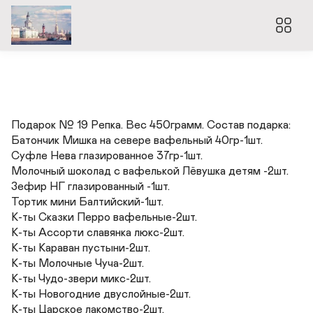
Подарок № 19 Репка. Вес 450грамм. Состав подарка: 

Батончик Мишка на севере вафельный 40гр-1шт. 

Суфле Нева глазированное 37гр-1шт.

Молочный шоколад с вафелькой Лёвушка детям -2шт.

Зефир НГ глазированный -1шт.

Тортик мини Балтийский-1шт.

К-ты Сказки Перро вафельные-2шт.

К-ты Ассорти славянка люкс-2шт.

К-ты Караван пустыни-2шт.

К-ты Молочные Чуча-2шт.

К-ты Чудо-звери микс-2шт.

К-ты Новогодние двуслойные-2шт.

К-ты Царское лакомство-2шт.
