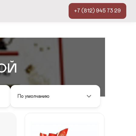
+7 (812) 945 73 29
КОЙ
По умолчанию